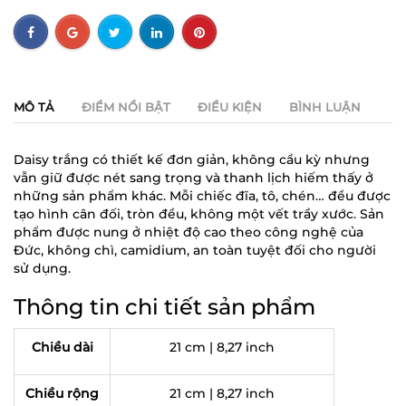
MÔ TẢ
ĐIỂM NỔI BẬT
ĐIỀU KIỆN
BÌNH LUẬN
Daisy trắng có thiết kế đơn giản, không cầu kỳ nhưng
vẫn giữ được nét sang trọng và thanh lịch hiếm thấy ở
những sản phẩm khác. Mỗi chiếc đĩa, tô, chén… đều được
tạo hình cân đối, tròn đều, không một vết trầy xước. Sản
phẩm được nung ở nhiệt độ cao theo công nghệ của
Đức, không chì, camidium, an toàn tuyệt đối cho người
sử dụng.
Thông tin chi tiết sản phẩm
Chiều dài
21 cm | 8,27 inch
Chiều rộng
21 cm | 8,27 inch