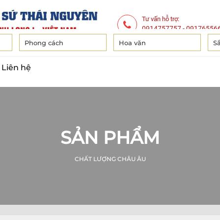
Tư vấn hỗ trợ:
0914757757
-
09176556
Phong cách
Hoa văn
S
Liên hệ
SẢN PHẨM
CHẤT LƯỢNG CHÂU ÂU