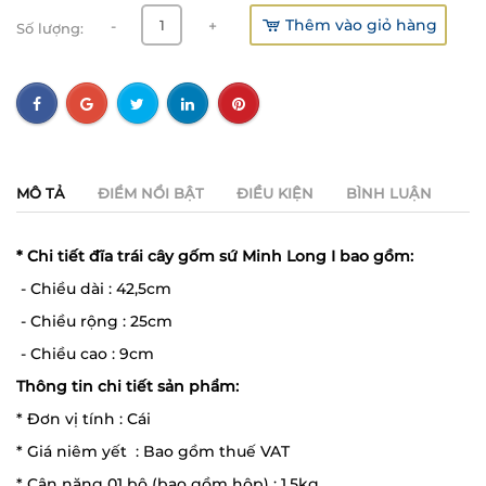
Thêm vào giỏ hàng
-
+
Số lượng:
MÔ TẢ
ĐIỂM NỔI BẬT
ĐIỀU KIỆN
BÌNH LUẬN
* Chi tiết đĩa trái cây gốm sứ Minh Long I bao gồm:
- Chiều dài : 42,5cm
- Chiều rộng : 25cm
- Chiều cao : 9cm
Thông tin chi tiết sản phẩm:
* Đơn vị tính : Cái
* Giá niêm yết : Bao gồm thuế VAT
* Cân nặng 01 bộ (bao gồm hộp) : 1,5kg