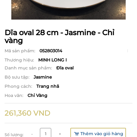
Dĩa oval 28 cm - Jasmine - Chỉ
vàng
Mã sản phẩm:
052803014
Thương hiệu:
MINH LONG I
Danh mục sản phẩm:
Đĩa oval
Bộ sưu tập:
Jasmine
Phong cách:
Trang nhã
Hoa văn:
Chỉ Vàng
261,360
VND
Thêm vào giỏ hàng
-
+
Số lượng: