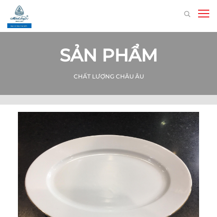
SẢN PHẨM
CHẤT LƯỢNG CHÂU ÂU