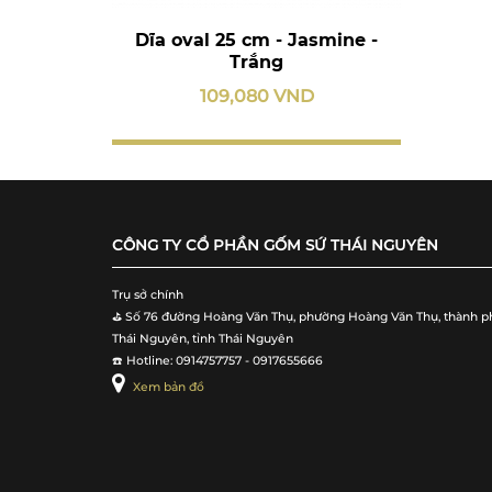
Dĩa oval 25 cm - Jasmine -
Trắng
109,080 VND
CÔNG TY CỔ PHẦN GỐM SỨ THÁI NGUYÊN
Trụ sở chính
⛳️ Số 76 đường Hoàng Văn Thụ, phường Hoàng Văn Thụ, thành p
Thái Nguyên, tỉnh Thái Nguyên
☎️ Hotline: 0914757757 - 0917655666
Xem bản đồ