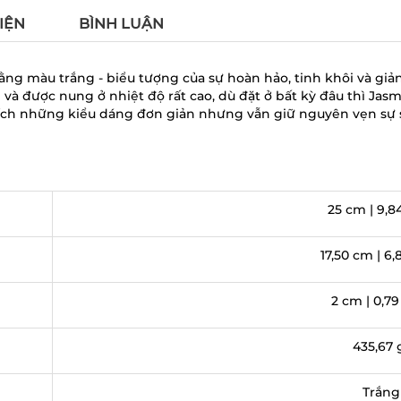
IỆN
BÌNH LUẬN
ng màu trắng - biểu tượng của sự hoàn hảo, tinh khôi và giả
à được nung ở nhiệt độ rất cao, dù đặt ở bất kỳ đâu thì Ja
 thích những kiểu dáng đơn giản nhưng vẫn giữ nguyên vẹn sự 
25 cm | 9,8
17,50 cm | 6,
2 cm | 0,79
435,67 
Trắng