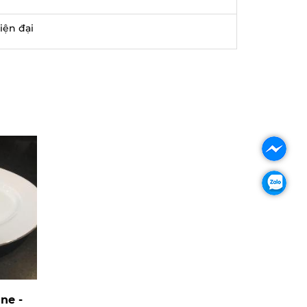
iện đại
ne -