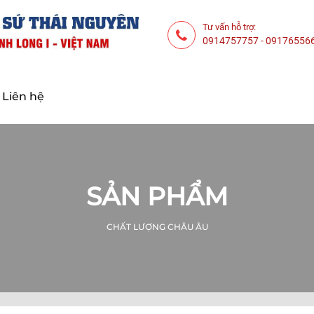
Tư vấn hỗ trợ:
0914757757
-
09176556
Liên hệ
SẢN PHẨM
CHẤT LƯỢNG CHÂU ÂU