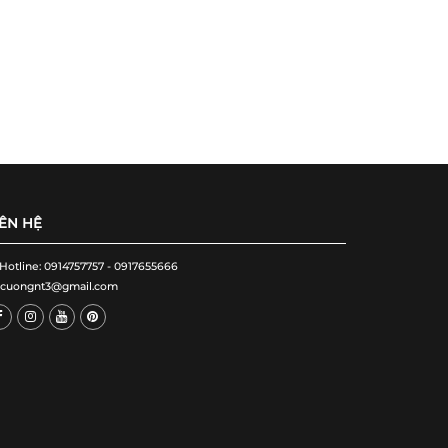
IÊN HỆ
 Hotline: 0914757757 - 0917655666
cuongnt3@gmail.com