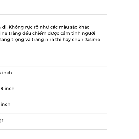
n dị. Không rực rỡ như các màu sắc khác
smine trắng đều chiếm được cảm tình người
sang trọng và trang nhã thì hãy chọn Jasime
4 inch
89 inch
 inch
gr