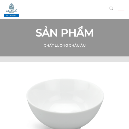
SẢN PHẨM
CHẤT LƯỢNG CHÂU ÂU