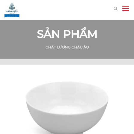
SẢN PHẨM
CHẤT LƯỢNG CHÂU ÂU