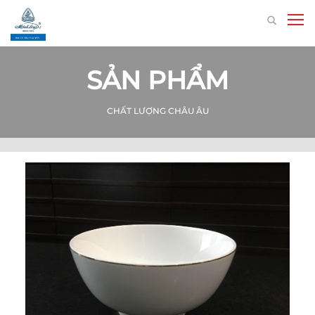
SẢN PHẨM
CHẤT LƯỢNG CHÂU ÂU