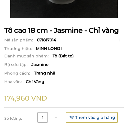
Tô cao 18 cm - Jasmine - Chỉ vàng
Mã sản phẩm:
071817014
Thương hiệu:
MINH LONG I
Danh mục sản phẩm:
Tô (Bát to)
Bộ sưu tập:
Jasmine
Phong cách:
Trang nhã
Hoa văn:
Chỉ Vàng
174,960
VND
Thêm vào giỏ hàng
-
+
Số lượng: