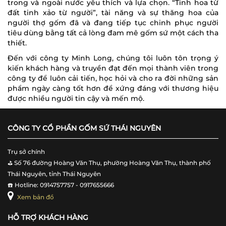
trong và ngoài nước yêu thích và lựa chọn. “Tinh hoa từ
đất tinh xảo từ người”, tài năng và sự thăng hoa của
người thợ gốm đã và đang tiếp tục chinh phục người
tiêu dùng bằng tất cả lòng đam mê gốm sứ một cách tha
thiết.
Đến với công ty Minh Long, chúng tôi luôn tôn trọng ý
kiến khách hàng và truyền đạt đến mọi thành viên trong
công ty để luôn cải tiến, học hỏi và cho ra đời những sản
phẩm ngày càng tốt hơn để xứng đáng với thương hiệu
được nhiều người tin cậy và mến mộ.
CÔNG TY CỔ PHẦN GỐM SỨ THÁI NGUYÊN
Trụ sở chính
⛳️ Số 76 đường Hoàng Văn Thụ, phường Hoàng Văn Thụ, thành phố
Thái Nguyên, tỉnh Thái Nguyên
☎️ Hotline: 0914757757 - 0917655666
Xem bản đồ
HỖ TRỢ KHÁCH HÀNG