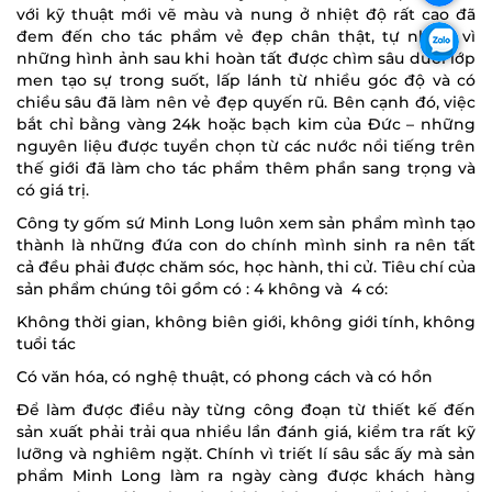
với kỹ thuật mới vẽ màu và nung ở nhiệt độ rất cao đã
đem đến cho tác phẩm vẻ đẹp chân thật, tự nhiên vì
những hình ảnh sau khi hoàn tất được chìm sâu dưới lớp
men tạo sự trong suốt, lấp lánh từ nhiều góc độ và có
chiều sâu đã làm nên vẻ đẹp quyến rũ. Bên cạnh đó, việc
bắt chỉ bằng vàng 24k hoặc bạch kim của Đức – những
nguyên liệu được tuyển chọn từ các nước nổi tiếng trên
thế giới đã làm cho tác phẩm thêm phần sang trọng và
có giá trị.
Công ty gốm sứ Minh Long luôn xem sản phẩm mình tạo
thành là những đứa con do chính mình sinh ra nên tất
cả đều phải được chăm sóc, học hành, thi cử. Tiêu chí của
sản phẩm chúng tôi gồm có : 4 không và 4 có:
Không thời gian, không biên giới, không giới tính, không
tuổi tác
Có văn hóa, có nghệ thuật, có phong cách và có hồn
Để làm được điều này từng công đoạn từ thiết kế đến
sản xuất phải trải qua nhiều lần đánh giá, kiểm tra rất kỹ
lưỡng và nghiêm ngặt. Chính vì triết lí sâu sắc ấy mà sản
phẩm Minh Long làm ra ngày càng được khách hàng