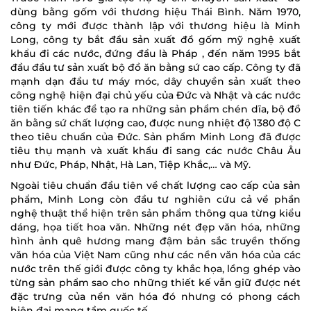
dùng bằng gốm với thương hiệu Thái Bình. Năm 1970,
công ty mới được thành lập với thương hiệu là Minh
Long, công ty bắt đầu sản xuất đồ gốm mỹ nghệ xuất
khẩu đi các nước, đứng đầu là Pháp , đến năm 1995 bắt
đầu đầu tư sản xuất bộ đồ ăn bằng sứ cao cấp. Công ty đã
mạnh dạn đầu tư máy móc, dây chuyền sản xuất theo
công nghệ hiện đại chủ yếu của Đức và Nhật và các nước
tiên tiến khác để tạo ra những sản phẩm chén dĩa, bộ đồ
ăn bằng sứ chất lượng cao, được nung nhiệt độ 1380 độ C
theo tiêu chuẩn của Đức. Sản phẩm Minh Long đã được
tiêu thụ mạnh và xuất khẩu đi sang các nước Châu Âu
như Đức, Pháp, Nhật, Hà Lan, Tiệp Khắc,… và Mỹ.
Ngoài tiêu chuẩn đầu tiên về chất lượng cao cấp của sản
phẩm, Minh Long còn đầu tư nghiên cứu cả về phần
nghệ thuật thể hiện trên sản phẩm thông qua từng kiểu
dáng, họa tiết hoa văn. Những nét đẹp văn hóa, những
hình ảnh quê hương mang đậm bản sắc truyền thống
văn hóa của Việt Nam cũng như các nền văn hóa của các
nước trên thế giới được công ty khắc họa, lồng ghép vào
từng sản phẩm sao cho những thiết kế vẫn giữ được nét
đặc trưng của nền văn hóa đó nhưng có phong cách
hiện đại mang tầm quốc tế.