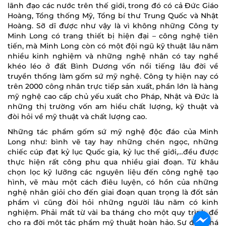
lãnh đạo các nước trên thế giới, trong đó có cả Đức Giáo
Hoàng, Tổng thống Mỹ, Tổng bí thư Trung Quốc và Nhật
Hoàng. Sỡ dĩ được như vậy là vì không những Công ty
Minh Long có trang thiết bị hiện đại – công nghệ tiên
tiến, mà Minh Long còn có một đội ngũ kỹ thuật lâu năm
nhiều kinh nghiệm và những nghệ nhân có tay nghề
khéo léo ở đất Bình Dương vốn nổi tiếng lâu đời về
truyền thống làm gốm sứ mỹ nghệ. Công ty hiện nay có
trên 2000 công nhân trực tiếp sản xuất, phần lớn là hàng
mỹ nghệ cao cấp chủ yếu xuất cho Pháp, Nhật và Đức là
những thị trường vốn am hiểu chất lượng, kỹ thuật và
đòi hỏi về mỹ thuật và chất lượng cao.
Những tác phẩm gốm sứ mỹ nghệ độc đáo của Minh
Long như: bình vẽ tay hay những chén ngọc, những
chiếc cúp đạt kỷ lục Quốc gia, kỷ lục thế giới,…đều được
thực hiện rất công phu qua nhiều giai đoạn. Từ khâu
chọn lọc kỹ lưỡng các nguyên liệu đến công nghệ tạo
hình, vẽ màu một cách điêu luyện, có hồn của những
nghệ nhân giỏi cho đến giai đoạn quan trọng là đốt sản
phẩm vì cũng đòi hỏi những người lâu năm có kinh
nghiệm. Phải mất từ vài ba tháng cho một quy trình để
cho ra đời một tác phẩm mỹ thuật hoàn hảo. Sự đột phá