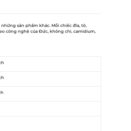
 những sản phẩm khác. Mỗi chiếc đĩa, tô,
heo công nghệ của Đức, không chì, camidium,
nch
nch
ch