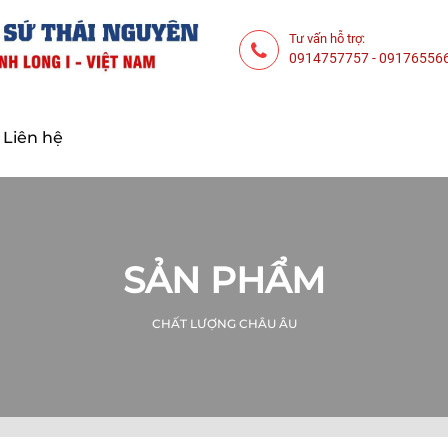
Tư vấn hỗ trợ:
0914757757
-
09176556
Liên hệ
SẢN PHẨM
CHẤT LƯỢNG CHÂU ÂU