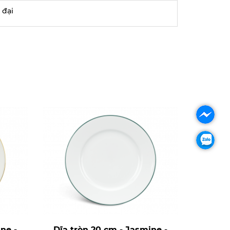
 đại
ne -
Dĩa tròn 20 cm - Jasmine -