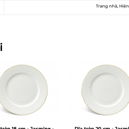
Trang nhã, Hiện
i
 tròn 18 cm - Jasmine -
Dĩa tròn 20 cm - Jasmi