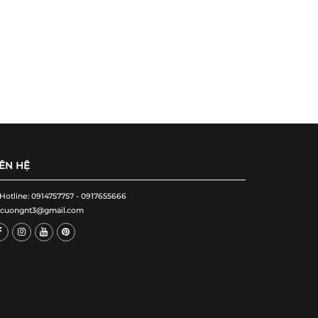
IÊN HỆ
 Hotline: 0914757757 - 0917655666
cuongnt3@gmail.com