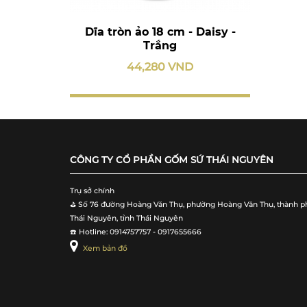
Dĩa tròn ảo 18 cm - Daisy -
Trắng
44,280 VND
CÔNG TY CỔ PHẦN GỐM SỨ THÁI NGUYÊN
Trụ sở chính
⛳️ Số 76 đường Hoàng Văn Thụ, phường Hoàng Văn Thụ, thành p
Thái Nguyên, tỉnh Thái Nguyên
☎️ Hotline: 0914757757 - 0917655666
Xem bản đồ