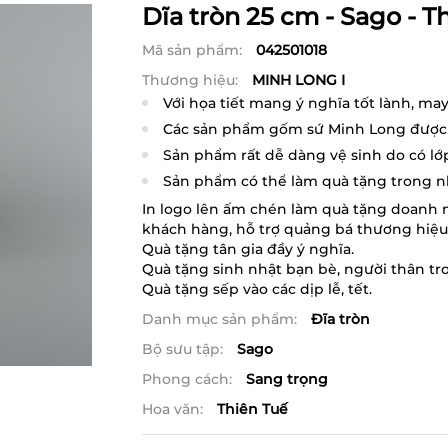
Dĩa tròn 25 cm - Sago - T
Mã sản phẩm:
042501018
Thương hiệu:
MINH LONG I
Với họa tiết mang ý nghĩa tốt lành, m
phác họa tỉ mỉ, khéo léo. Từng bộ phận
Các sản phẩm gốm sứ Minh Long được n
được đặc tả sinh động bằng nét vẽ uyển
chứa chất độc hại được kiểm dịnh bởi 
Sản phẩm rất dễ dàng vệ sinh do có lớ
men sáng bóng nhìn rất đẹp mắt. Hoa v
với việc tẩy rửa dễ dàng. Lớp men tră
văn xài lâu không bị xuống màu, phai 
Sản phẩm có thể làm quà tặng trong nhữ
tính thẩm mỹ cho bộ sản phẩm.
In logo lên ấm chén làm quà tặng doanh ng
khách hàng, hỗ trợ quảng bá thương hiệu
Quà tặng tân gia đầy ý nghĩa.
Quà tặng sinh nhật bạn bè, người thân tro
Quà tặng sếp vào các dịp lễ, tết.
Danh mục sản phẩm:
Đĩa tròn
Bộ sưu tập:
Sago
Phong cách:
Sang trọng
Hoa văn:
Thiên Tuế