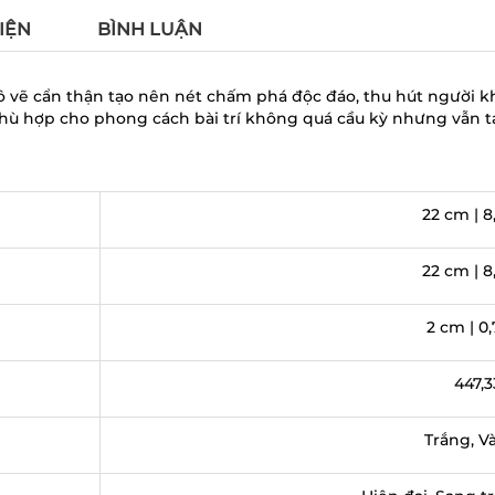
IỆN
BÌNH LUẬN
 vẽ cẩn thận tạo nên nét chấm phá độc đáo, thu hút người kh
 phù hợp cho phong cách bài trí không quá cầu kỳ nhưng vẫn t
22 cm | 8
22 cm | 8
2 cm | 0
447,3
Trắng, V