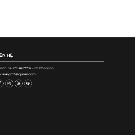
IÊN HỆ
 Hotline: 0914757757 - 0917655666
cuongnt3@gmail.com