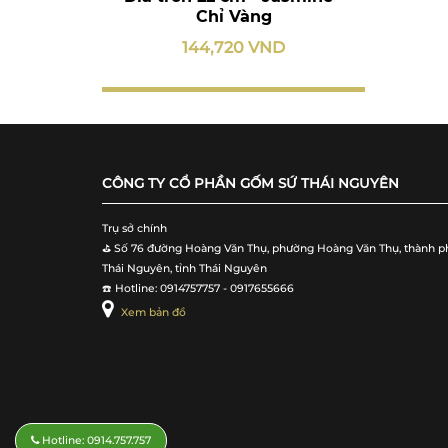
Chỉ Vàng
144,720 VND
CÔNG TY CỔ PHẦN GỐM SỨ THÁI NGUYÊN
Trụ sở chính
⛳️ Số 76 đường Hoàng Văn Thụ, phường Hoàng Văn Thụ, thành p
Thái Nguyên, tỉnh Thái Nguyên
☎️ Hotline: 0914757757 - 0917655666
Xem bản đồ
Hotline: 0914.757.757