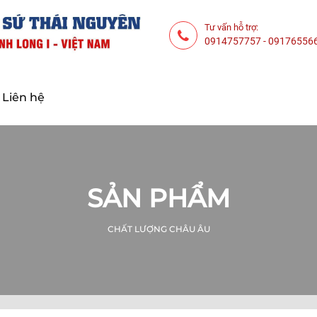
Tư vấn hỗ trợ:
0914757757
-
09176556
Liên hệ
SẢN PHẨM
CHẤT LƯỢNG CHÂU ÂU