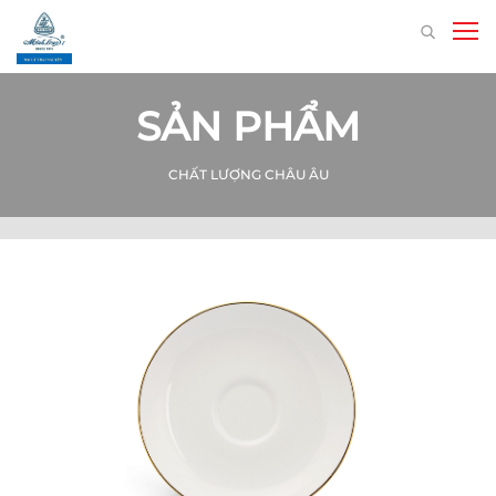
SẢN PHẨM
CHẤT LƯỢNG CHÂU ÂU