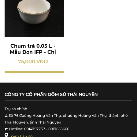
Chum trà 0.05 L -
Mẫu Đơn IFP - Chỉ
Vàng
75,000 VND
CÔNG TY CỔ PHẦN GỐM SỨ THÁI NGUYÊN
Trụ sở chính
⛳️ Số 76 đường Hoàng Văn Thụ, phường Hoàng Văn Thụ, thành phố
Thái Nguyên, tỉnh Thái Nguyên
☎️ Hotline: 0914757757 - 0917655666
Xem bản đồ