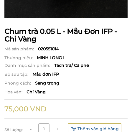
Chum trà 0.05 L - Mẫu Đơn IFP -
Chỉ Vàng
Mã sản phẩm:
020551014
Thương hiệu:
MINH LONG I
Danh mục sản phẩm:
Tách trà/ Cà phê
Bộ sưu tập:
Mẫu đơn IFP
Phong cách:
Sang trọng
Hoa văn:
Chỉ Vàng
75,000
VND
Thêm vào giỏ hàng
-
+
Số lượng: