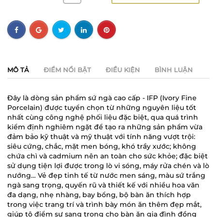
MÔ TẢ
ĐIỂM NỔI BẬT
ĐIỀU KIỆN
BÌNH LUẬN
Đây là dòng sản phẩm sứ ngà cao cấp - IFP (Ivory Fine
Porcelain) được tuyển chọn từ những nguyên liệu tốt
nhất cùng công nghệ phối liệu đặc biệt, qua quá trình
kiểm định nghiêm ngặt để tạo ra những sản phẩm vừa
đảm bảo kỹ thuật và mỹ thuật với tính năng vượt trội:
siêu cứng, chắc, mặt men bóng, khó trầy xước; không
chứa chì và cadmium nên an toàn cho sức khỏe; đặc biệt
sử dụng tiện lợi được trong lò vi sóng, máy rửa chén và lò
nướng… Vẻ đẹp tinh tế từ nước men sáng, màu sứ trắng
ngà sang trọng, quyến rũ và thiết kế với nhiều hoa văn
đa dạng, nhẹ nhàng, bay bổng, bộ bàn ăn thích hợp
trong việc trang trí và trình bày món ăn thêm đẹp mắt,
giúp tô điểm sự sang trọng cho bàn ăn gia đình đồng