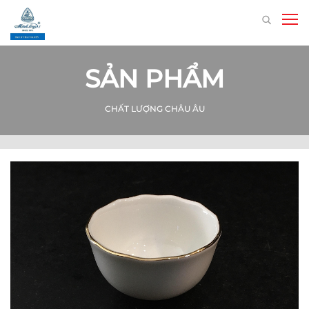
SẢN PHẨM
CHẤT LƯỢNG CHÂU ÂU