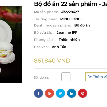
Bộ đồ ăn 22 sản phẩm - J
Mã sản phẩm:
472228427
Thương hiệu:
MINH LONG I
Danh mục sản phẩm:
Bộ đồ ăn
Bộ sưu tập:
Jasmine IFP
Phong cách:
Thiên nhiên
Hoa văn:
Anh Túc
861,840
VND
Thêm và
-
+
Số lượng: