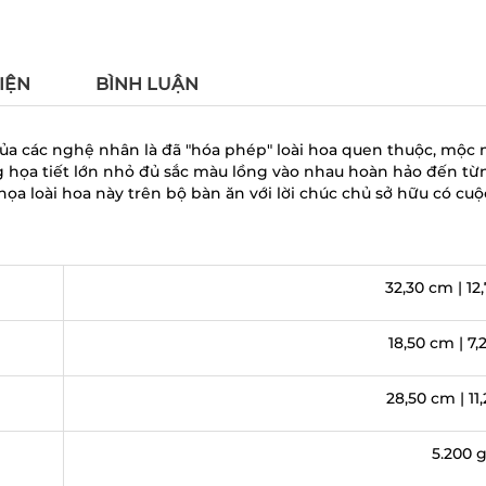
IỆN
BÌNH LUẬN
của các nghệ nhân là đã "hóa phép" loài hoa quen thuộc, mộc
 họa tiết lớn nhỏ đủ sắc màu lồng vào nhau hoàn hảo đến từn
họa loài hoa này trên bộ bàn ăn với lời chúc chủ sở hữu có cu
32,30 cm | 12
18,50 cm | 7,
28,50 cm | 11
5.200 g