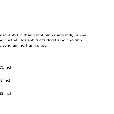
 mạc: Anh túc thành một hình dạng mới, đẹp và
g chi tiết. Hoa anh túc tượng trưng cho tình
ộc sống ấm no, hạnh phúc.
,72 inch
28 inch
,22 inch
r