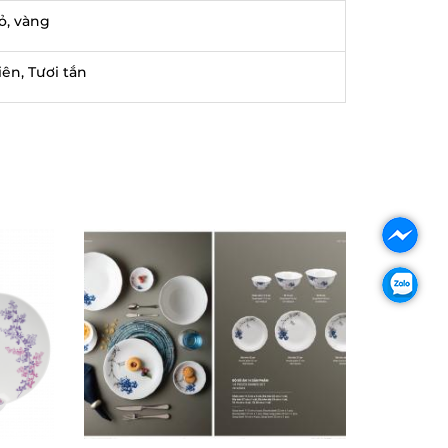
ỏ, vàng
iên, Tươi tắn