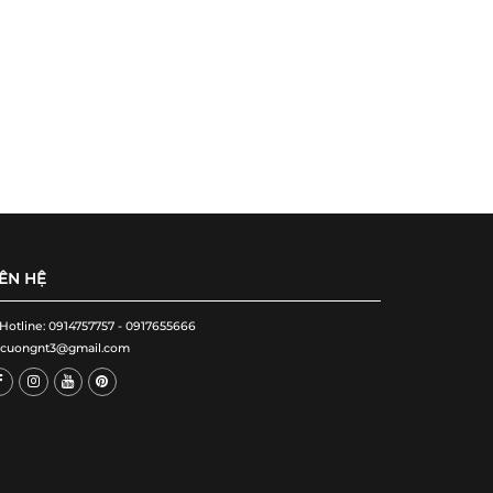
IÊN HỆ
 Hotline: 0914757757 - 0917655666
cuongnt3@gmail.com