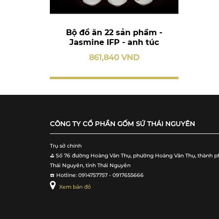
Bộ đồ ăn 22 sản phẩm -
Jasmine IFP - anh túc
861,840 VND
CÔNG TY CỔ PHẦN GỐM SỨ THÁI NGUYÊN
Trụ sở chính
⛳️ Số 76 đường Hoàng Văn Thụ, phường Hoàng Văn Thụ, thành p
Thái Nguyên, tỉnh Thái Nguyên
☎️ Hotline: 0914757757 - 0917655666
Xem bản đồ