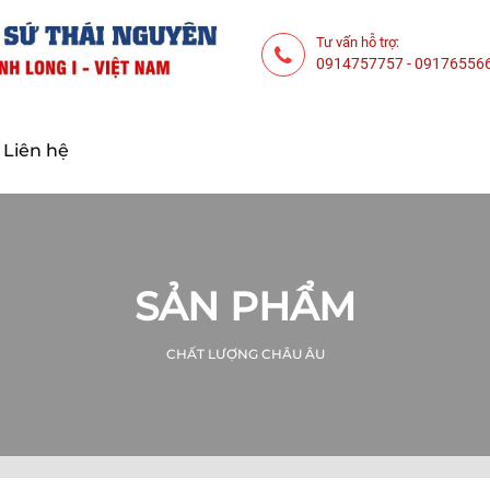
Tư vấn hỗ trợ:
0914757757
-
09176556
Liên hệ
SẢN PHẨM
CHẤT LƯỢNG CHÂU ÂU