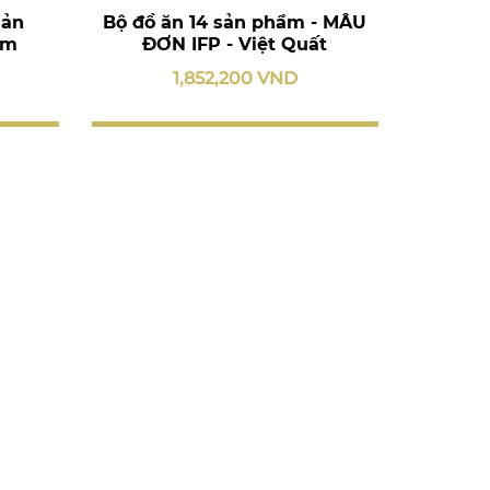
sản
Bộ đồ ăn 14 sản phẩm - MẪU
ím
ĐƠN IFP - Việt Quất
1,852,200 VND