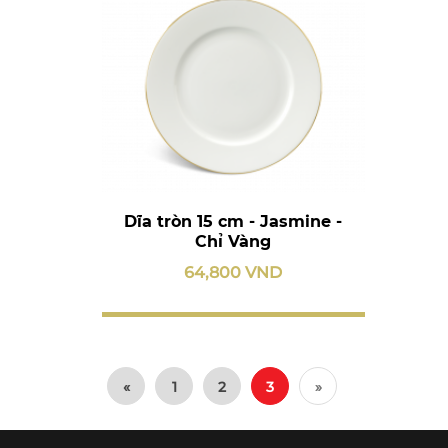
Dĩa tròn 15 cm - Jasmine -
Chỉ Vàng
64,800 VND
«
1
2
3
»