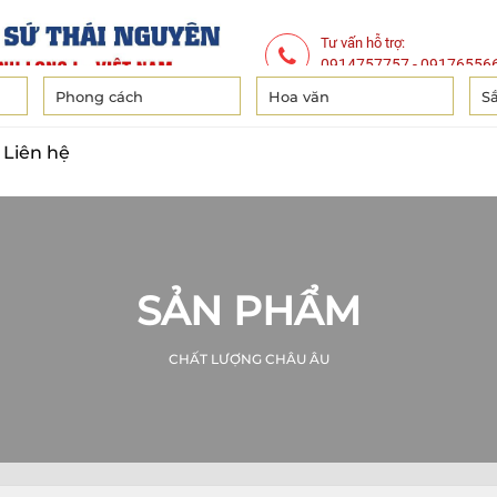
Tư vấn hỗ trợ:
0914757757
-
09176556
Phong cách
Hoa văn
S
Liên hệ
SẢN PHẨM
CHẤT LƯỢNG CHÂU ÂU