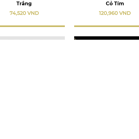
Trắng
Cỏ Tím
74,520 VND
120,960 VND
tròn 27 cm - Sago - Hoa
Dĩa tròn 27cm - Mẫu Đ
Hồng
Thanh Trúc
500,800 VND
306,720 VND