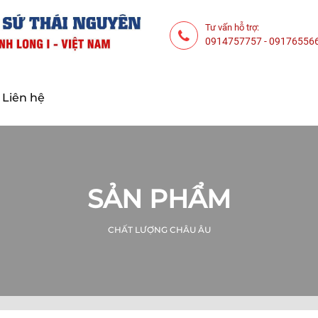
Tư vấn hỗ trợ:
0914757757
-
09176556
Liên hệ
SẢN PHẨM
CHẤT LƯỢNG CHÂU ÂU