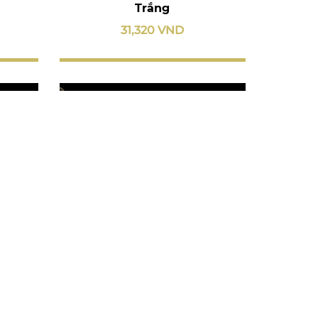
Trắng
31,320 VND
ơn -
Dĩa tròn 25 cm - Mẫu Đơn -
Thanh Trúc
245,160 VND