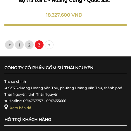
Bộ trà 0.8 L - Hoàng Cung - Quốc Sắc
18,327,600 VND
«
1
2
3
»
CÔNG TY CỔ PHẦN GỐM SỨ THÁI NGUYÊN
Trụ sở chính
⛳️ Số 76 đường Hoàng Văn Thụ, phường Hoàng Văn Thụ, thành phố
Thái Nguyên, tỉnh Thái Nguyên
☎️ Hotline: 0914757757 - 0917655666
Xem bản đồ
HỖ TRỢ KHÁCH HÀNG